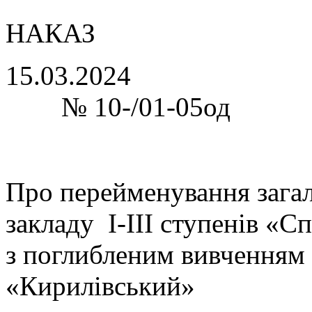
НАКАЗ
15.0
№ 10-/01-05од
Про перейменування зага
закладу І-ІІІ ступенів «С
з поглибленим вивченням
«Кирилівський»