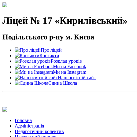
Ліцей № 17 «Кирилівський»
Подільського р-ну м. Києва
Про ліцей
Контакти
Розклад уроків
Ми на Facebook
Ми на Instagram
Наш освітній сайт
Єдина Школа
Головна
Адміністрація
Педагогічний колектив
Навчальний процес