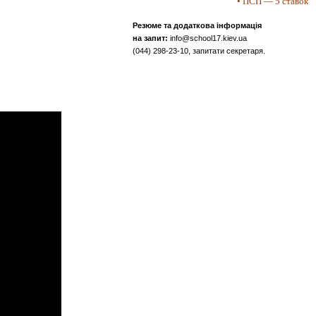
• ПСП — 5 ставок
Резюме та додаткова інформація
на запит:
info@school17.kiev.ua
(044) 298-23-10, запитати секретаря.