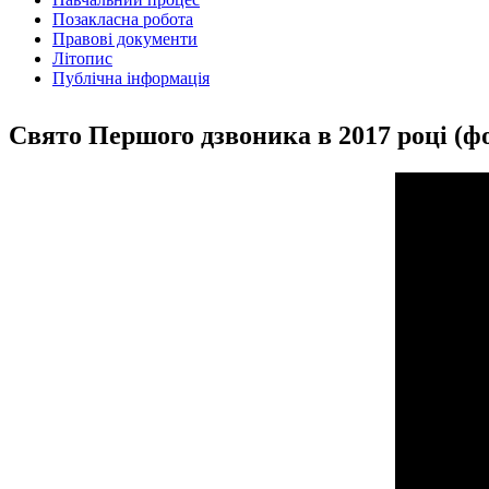
Позакласна робота
Правові документи
Літопис
Публічна інформація
Свято Першого дзвоника в 2017 році (фо